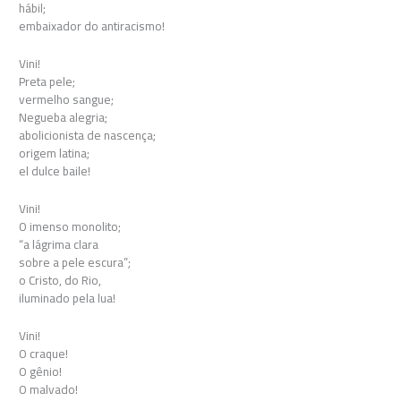
hábil;
embaixador do antiracismo!
Vini!
Preta pele;
vermelho sangue;
Negueba alegria;
abolicionista de nascença;
origem latina;
el dulce baile!
Vini!
O imenso monolito;
“a lágrima clara
sobre a pele escura”;
o Cristo, do Rio,
iluminado pela lua!
Vini!
O craque!
O gênio!
O malvado!