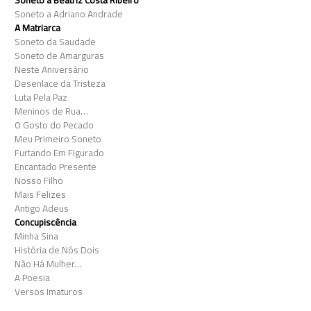
Soneto a Adriano Andrade
A Matriarca
Soneto da Saudade
Soneto de Amarguras
Neste Aniversário
Desenlace da Tristeza
Luta Pela Paz
Meninos de Rua…
O Gosto do Pecado
Meu Primeiro Soneto
Furtando Em Figurado
Encantado Presente
Nosso Filho
Mais Felizes
Antigo Adeus
Concupiscência
Minha Sina
História de Nós Dois
Não Há Mulher…
A Poesia
Versos Imaturos