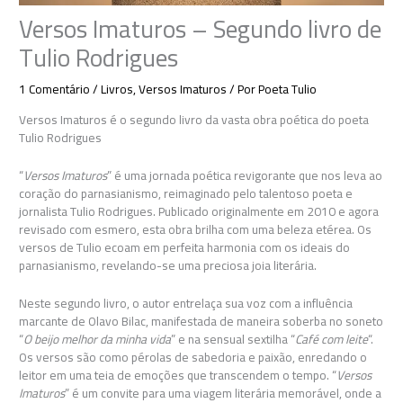
Versos Imaturos – Segundo livro de
Tulio Rodrigues
1 Comentário
/
Livros
,
Versos Imaturos
/ Por
Poeta Tulio
Versos Imaturos é o segundo livro da vasta obra poética do poeta
Tulio Rodrigues
“
Versos Imaturos
” é uma jornada poética revigorante que nos leva ao
coração do parnasianismo, reimaginado pelo talentoso poeta e
jornalista Tulio Rodrigues. Publicado originalmente em 2010 e agora
revisado com esmero, esta obra brilha com uma beleza etérea. Os
versos de Tulio ecoam em perfeita harmonia com os ideais do
parnasianismo, revelando-se uma preciosa joia literária.
Neste segundo livro, o autor entrelaça sua voz com a influência
marcante de Olavo Bilac, manifestada de maneira soberba no soneto
“
O beijo melhor da minha vida
” e na sensual sextilha “
Café com leite
“.
Os versos são como pérolas de sabedoria e paixão, enredando o
leitor em uma teia de emoções que transcendem o tempo. “
Versos
Imaturos
” é um convite para uma viagem literária memorável, onde a