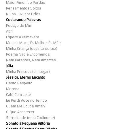
Maior Amor… o Perdão
Pensamentos Soltos
Nulos… Nunca Lidos
Costurando Palavras
Pedaço de Mim
Abril
Espero a Primavera
Menina Moça, És Mulher, És Mãe
Minha Criança (espírito de Luz)
Poema Não é Encomenda!
Nem Parentes, Nem Amantes
Júlia
Minha Princesa (um Lugar)
Jéssica, Eterno Encanto
Gesto Respeito
Morena
Café Com Leite
Eu Perdi Você no Tempo
Quem Me Coube Amar?
O Que Acontecer
Serenidade (meu Codinome)
Soneto à Pequena Vittória
Soneto à Beatriz Costa Ribeiro