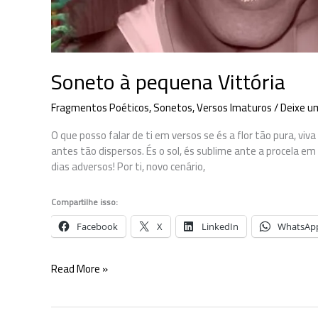
Soneto à pequena Vittória
Fragmentos Poéticos
,
Sonetos
,
Versos Imaturos
/
Deixe u
O que posso falar de ti em versos se és a flor tão pura, viv
antes tão dispersos. És o sol, és sublime ante a procela e
dias adversos! Por ti, novo cenário,
Compartilhe isso:
Facebook
X
LinkedIn
WhatsAp
Soneto
Read More »
à
pequena
Vittória