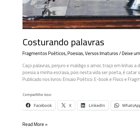
Costurando palavras
Fragmentos Poéticos
,
Poesias
,
Versos Imaturos
/
Deixe um
Caço palavras, perjuro e maldigo o amor, traço em linhas a
poesia a minha escrava, pois nesta vida ser poeta, é catar 
Publicado nos livros: Ensaio Poético: E-book e Físico e Fr
Compartilhe isso:
Facebook
X
LinkedIn
WhatsAp
Costurando
Read More »
palavras