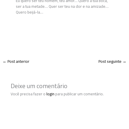
Eu quero ser teu homem, teu amor… Quero a tua boca,
ser a tua metade… Quer ser teu na dor e na amizade…
Quero beijá-la…
←
Post anterior
Post seguinte
→
Deixe um comentário
Você precisa fazer o
login
para publicar um comentário.