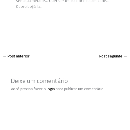
ser a tua metade… Quer ser teu na dor e na amizade…
Quero beijá-la…
←
Post anterior
Post seguinte
→
Deixe um comentário
Você precisa fazer o
login
para publicar um comentário.