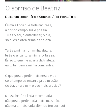
O sorriso de Beatriz
Deixe um comentário
/
Sonetos
/ Por
Poeta Tulio
És mais linda que toda natureza,
a flor do campo, luz e poesia!
Tu és o sol, o entardecer, o dia,
só tu és a obra prima da beleza!
Tu és a minha flor, minha alegria,
tu és o encanto, a minha fortaleza.
És só tu que me aparta da tristeza,
és tu também a minha companhia.
O que posso pedir mais nessa vida
se o tempo se encarrega da missão
de trazer pra mim o que mais preciso?
Nessa história linda e comovida,
não posso pedir nada mais, mais não,
não mais, mais nada além do teu sorriso!