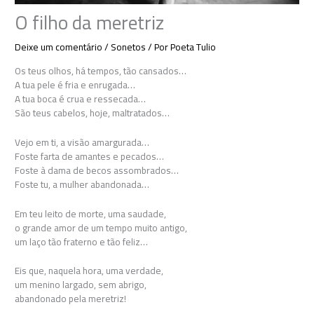
O filho da meretriz
Deixe um comentário
/
Sonetos
/ Por
Poeta Tulio
Os teus olhos, há tempos, tão cansados…
A tua pele é fria e enrugada…
A tua boca é crua e ressecada…
São teus cabelos, hoje, maltratados…
Vejo em ti, a visão amargurada…
Foste farta de amantes e pecados…
Foste à dama de becos assombrados…
Foste tu, a mulher abandonada…
Em teu leito de morte, uma saudade,
o grande amor de um tempo muito antigo,
um laço tão fraterno e tão feliz…
Eis que, naquela hora, uma verdade,
um menino largado, sem abrigo,
abandonado pela meretriz!