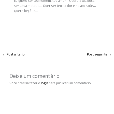
Eu quero ser teu homem, teu amor… Quero a tua boca,
ser a tua metade… Quer ser teu na dor e na amizade…
Quero beijá-la…
←
Post anterior
Post seguinte
→
Deixe um comentário
Você precisa fazer o
login
para publicar um comentário.