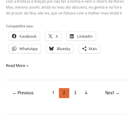
com a tristeza e traição por não ter a forma e nem o cheiro de flores
Mas, mesmo assim, ainda no meu ato obsceno, eu gemia e na hora
do prazer de feia, ele via, que se fartava com a mulher mais linda! II
Compartilhe isso:
Facebook
X
LinkedIn
WhatsApp
Bluesky
Mais
Dois
Read More »
poemas
sujos
←
Previous
1
2
3
4
Next
→