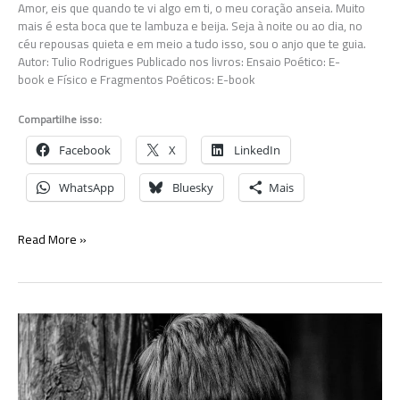
Amor, eis que quando te vi algo em ti, o meu coração anseia. Muito
mais é esta boca que te lambuza e beija. Seja à noite ou ao dia, no
céu repousas quieta e em meio a tudo isso, sou o anjo que te guia.
Autor: Tulio Rodrigues Publicado nos livros: Ensaio Poético: E-
book e Físico e Fragmentos Poéticos: E-book
Compartilhe isso:
Facebook
X
LinkedIn
WhatsApp
Bluesky
Mais
Anjo
Read More »
que
te
guia