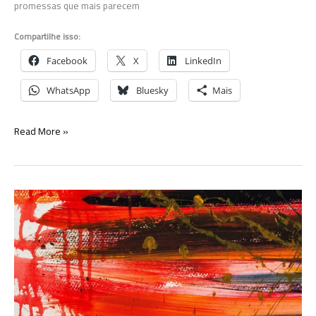
promessas que mais parecem
Compartilhe isso:
Facebook
X
LinkedIn
WhatsApp
Bluesky
Mais
Pelas
Read More »
suas
promessas