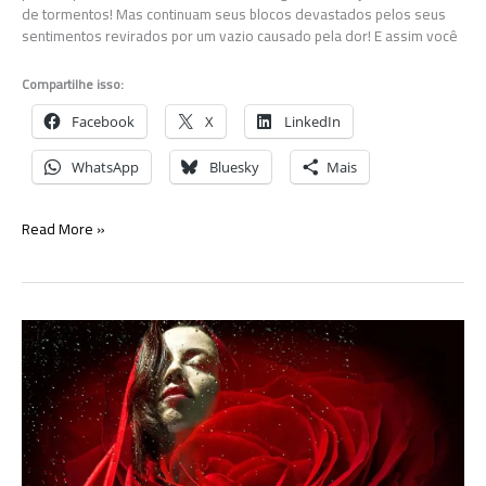
de tormentos! Mas continuam seus blocos devastados pelos seus
sentimentos revirados por um vazio causado pela dor! E assim você
Compartilhe isso:
Facebook
X
LinkedIn
WhatsApp
Bluesky
Mais
Resposta
Read More »
à
carta
de
uma
querida
poeta