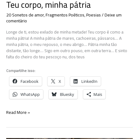
Teu corpo, minha pátria
20 Sonetos de amor
,
Fragmentos Poéticos
,
Poesias
/
Deixe um
comentário
Longe de ti, estou exilado de minha metade! Teu corpo é como a
minha pátria! A minha pátria de mares, cachoeiras, pássaros… A
minha pátria, o meu repouso, o meu abrigo… Pátria minha tão
distante, tão longe… Sigo em outro pouso, em outra terra… E sinto
falta do cheiro do teu pescoço nu, dos teus
Compartilhe isso:
Facebook
X
LinkedIn
WhatsApp
Bluesky
Mais
Teu
Read More »
corpo,
minha
pátria