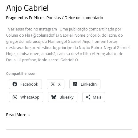
Anjo Gabriel
Fragmentos Poéticos
,
Poesias
/
Deixe um comentário
Ver essa foto no Instagram Uma publicação compartilhada por
Coluna do Fla (@colunadofla) Gabriel! Nome próprio; do latim; do
grego; do hebraico; do Flamengo! Gabriel! Anjo; homem forte;
desbravador; predestinado; príncipe da Nação Rubro-Negra! Gabriel!
Hoje, camisa nove, amanhã, camisa dez! o filho eterno; abaixo de
Deus; Lil profano; ídolo sacro! Gabriel! O
Compartilhe isso:
Facebook
X
LinkedIn
WhatsApp
Bluesky
Mais
Anjo
Read More »
Gabriel